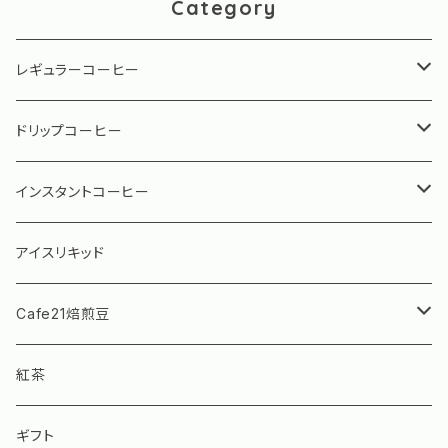
Category
レギュラーコーヒー
珈琲専門店用シリーズ
ドリップコーヒー
水出しアイスコーヒー
珈琲専門店用シリーズ
インスタントコーヒー
グランデックス パーソナルコーヒー
ブルーマウンテン ボトル（瓶）タイプ
アイスリキッド
ブルーマウンテン スティックタイプ
Cafe21焙煎豆
モカフィーノ インスタントコーヒー
Cafe21焙煎豆 ストレート
紅茶
Cafe21焙煎豆 ブレンド
ギフト