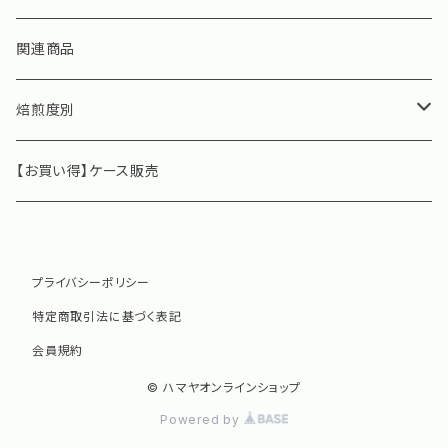
Cafe21焙煎豆 季節限定
関連商品
焙煎度別
深煎り
【お買い得】ケース販売
中煎り
プライバシーポリシー
浅煎り
特定商取引法に基づく表記
会員規約
© ハマヤオンラインショップ
Powered by