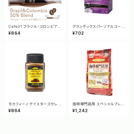
Cafe21 ブラジル・コロンビア5
グランデックスパーソナルコーヒ
0%ブレンド 100g [10054/10
ー コロンビア サンタ・クラウディ
¥864
¥702
053]
ア [3279]
モカフィーノ テイスターズセレク
珈琲専門店用 スペシャルブレン
ション エクストラテイスト 60g
ド(粉) 300g [3398]
¥864
¥1,242
[2087]