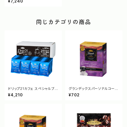
¥7,240
-60N [3381]
同じカテゴリの商品
ドリップ21カフェ スペシャルブレ
グランデックスパーソナルコーヒ
ンド OCボックス S-60N [338
ー コロンビア サンタ・クラウディ
¥4,210
¥702
1]
ア [3279]