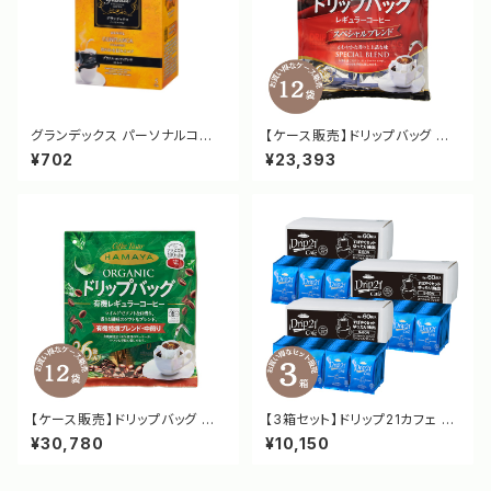
グランデックス パーソナルコー
【ケース販売】ドリップバッグ ス
ヒー ブラジル コンフィアンサ [3
ペシャルブレンド 36袋 [3577]
¥702
¥23,393
285]
【ケース販売】ドリップバッグ 有
【3箱セット】ドリップ21カフェ ス
機栽培特撰ブレンド 中煎り 36
ペシャルブレンド OCボックス S
¥30,780
¥10,150
袋 [3565]
-60N [3381]