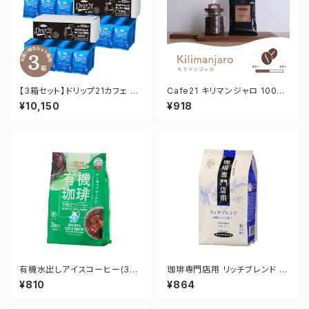
【3箱セット】ドリップ21カフェ ス
Cafe21 キリマンジャロ 100g
ペシャルブレンド OCボックス S
[10048/10047]
¥10,150
¥918
-60N [3381]
有機水出しアイスコーヒー(3袋)
珈琲専門店用 リッチブレンド 15
[3789]
0g [3340]
¥810
¥864