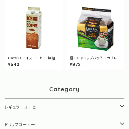
Cafe21 アイスコーヒー 無糖 1
極ＥＸ ドリップバッグ モカブレン
Lパック [6032]
ド 18袋 [3736]
¥540
¥972
Category
レギュラーコーヒー
珈琲専門店用シリーズ
ドリップコーヒー