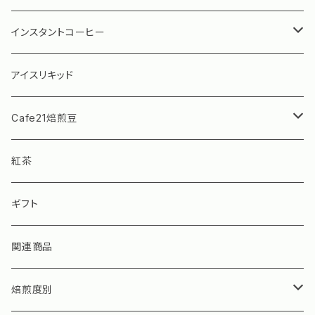
水出しアイスコーヒー
珈琲専門店用シリーズ
インスタントコーヒー
グランデックス パーソナルコーヒー
ブルーマウンテン ボトル（瓶）タイプ
アイスリキッド
ブルーマウンテン スティックタイプ
Cafe21焙煎豆
モカフィーノ インスタントコーヒー
Cafe21焙煎豆 ストレート
紅茶
Cafe21焙煎豆 ブレンド
ギフト
Cafe21焙煎豆 季節限定
関連商品
焙煎度別