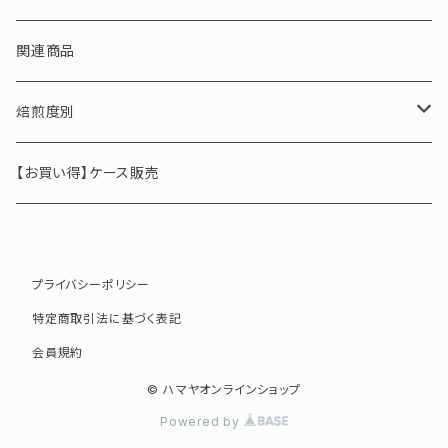
Cafe21焙煎豆 季節限定
関連商品
焙煎度別
深煎り
【お買い得】ケース販売
中煎り
プライバシーポリシー
浅煎り
特定商取引法に基づく表記
会員規約
© ハマヤオンラインショップ
Powered by