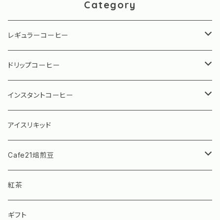
Category
レギュラーコーヒー
珈琲専門店用シリーズ
ドリップコーヒー
水出しアイスコーヒー
珈琲専門店用シリーズ
インスタントコーヒー
グランデックス パーソナルコーヒー
ブルーマウンテン ボトル（瓶）タイプ
アイスリキッド
ブルーマウンテン スティックタイプ
Cafe21焙煎豆
モカフィーノ インスタントコーヒー
Cafe21焙煎豆 ストレート
紅茶
Cafe21焙煎豆 ブレンド
ギフト