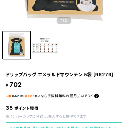
1
/2
ドリップバッグ エメラルドマウンテン 5袋 [96279]
702
¥
なら
手数料無料の
翌月払いでOK
35
ポイント獲得
※
メンバーシップに登録
し、購入すると獲得できます。