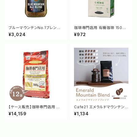
ブルーマウンテンNo.1ブレンド
珈琲専門店用 有機珈琲 150g
50g [2013]
[3338]
¥3,024
¥972
【ケース販売】珈琲専門店用 ス
Cafe21 エメラルドマウンテンブ
ペシャルブレンド(粉) 300g [3
レンド 100g [1377/1376]
¥14,159
¥1,134
398]