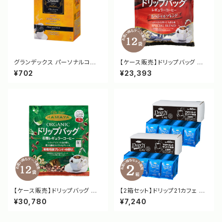
グランデックス パーソナルコー
【ケース販売】ドリップバッグ ス
ヒー ブラジル コンフィアンサ [3
ペシャルブレンド 36袋 [3577]
¥702
¥23,393
285]
【ケース販売】ドリップバッグ 有
【2箱セット】ドリップ21カフェ ス
機栽培特撰ブレンド 中煎り 36
ペシャルブレンド OCボックス S
¥30,780
¥7,240
袋 [3565]
-60N [3381]