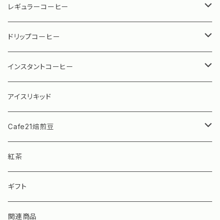
レギュラーコーヒー
珈琲専門店用シリーズ
ドリップコーヒー
水出しアイスコーヒー
珈琲専門店用シリーズ
インスタントコーヒー
グランデックス パーソナルコーヒー
ブルーマウンテン ボトル（瓶）タイプ
アイスリキッド
ブルーマウンテン スティックタイプ
Cafe21焙煎豆
モカフィーノ インスタントコーヒー
Cafe21焙煎豆 ストレート
紅茶
Cafe21焙煎豆 ブレンド
ギフト
Cafe21焙煎豆 季節限定
関連商品