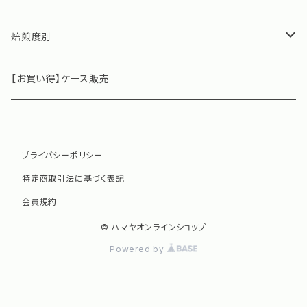
焙煎度別
深煎り
【お買い得】ケース販売
中煎り
プライバシーポリシー
浅煎り
特定商取引法に基づく表記
会員規約
© ハマヤオンラインショップ
Powered by