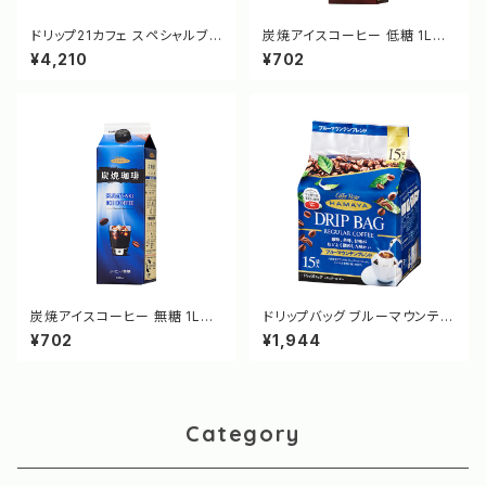
ドリップ21カフェ スペシャルブレ
炭焼アイスコーヒー 低糖 1Lパ
ンド OCボックス S-60N [338
ック [6006]
¥4,210
¥702
1]
炭焼アイスコーヒー 無糖 1Lパ
ドリップバッグ ブルーマウンテン
ック [6007]
ブレンド 15袋 [3636]
¥702
¥1,944
Category